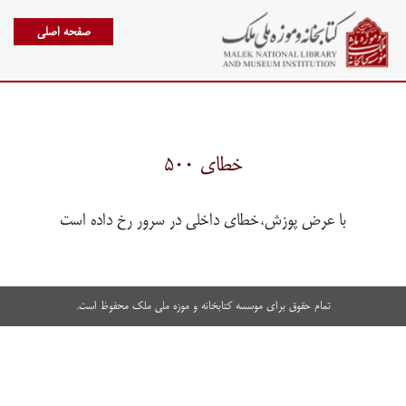
صفحه اصلی
خطای ۵۰۰
با عرض پوزش،خطای داخلی در سرور رخ داده است
تمام حقوق برای موسسه کتابخانه و موزه ملی ملک محفوظ است.