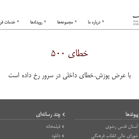
+
+
+
+
درباره ما
مجموعه‌ها
رویدادها
خدمات فر
خطای ۵۰۰
با عرض پوزش،خطای داخلی در سرور رخ داده است
پیوند‌ها
چند رسانه‌ای
آستان قدس رضوی
فیلمخانه
شورای عالی انقلاب فرهنگی
دانلود