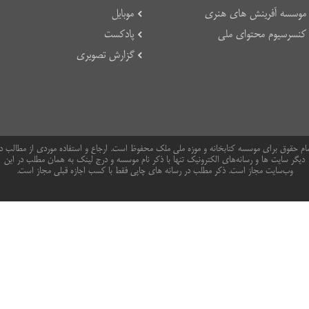
موسسه آفرینش های هنری
موبایل
کنسرسیوم محتوای ملی
پادکست
گزارش تصویری
ام حقوق برای موسسه کتابخانه و موزه ملی ملک محفوظ است. ارجاع و استفاده موردی از مطالب د
دیگر سایت ها و رسانه‌های الکترونیک تنها با ذکر نام موسسه و درج لینک به همان مطلب در این
وب‌سایت مجاز است. ذکر مطلب در رسانه های چاپی فقط با کسب اجازه قبلی مجاز است.