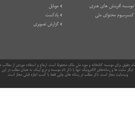
موسسه آفرینش های هنری
موبایل
کنسرسیوم محتوای ملی
پادکست
گزارش تصویری
ام حقوق برای موسسه کتابخانه و موزه ملی ملک محفوظ است. ارجاع و استفاده موردی از مطالب د
دیگر سایت ها و رسانه‌های الکترونیک تنها با ذکر نام موسسه و درج لینک به همان مطلب در این
وب‌سایت مجاز است. ذکر مطلب در رسانه های چاپی فقط با کسب اجازه قبلی مجاز است.