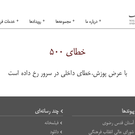
+
+
+
+
درباره ما
مجموعه‌ها
رویدادها
خدمات فر
خطای ۵۰۰
با عرض پوزش،خطای داخلی در سرور رخ داده است
پیوند‌ها
چند رسانه‌ای
آستان قدس رضوی
فیلمخانه
شورای عالی انقلاب فرهنگی
دانلود