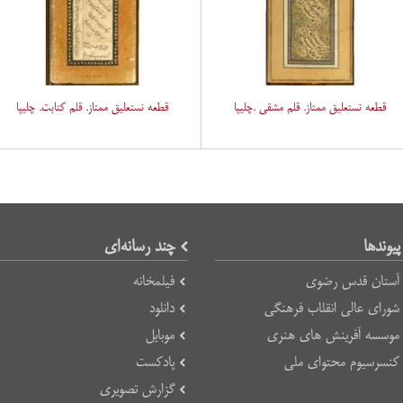
قطعه نستعلیق ممتاز. قلم مشقی .چلیپا
قطعه نستعلیق ممتاز. قلم کتابت. چلیپا
پیوند‌ها
چند رسانه‌ای
آستان قدس رضوی
فیلمخانه
شورای عالی انقلاب فرهنگی
دانلود
موسسه آفرینش های هنری
موبایل
کنسرسیوم محتوای ملی
پادکست
گزارش تصویری