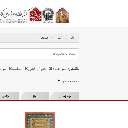
خانه
اشیاء
جستجو
پالایش:
میر عماد
جدول کشی
صفویه
مرک
مجموع نتایج:
۳
چه زمانی
نوع
جنس