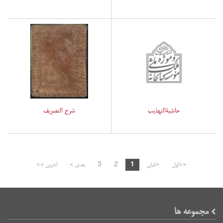
حاشیةالتهذیب
شرح التصریف
<<اول
<قبلی
1
2
3
بعدی >
آخرین >>
مجموعه ها