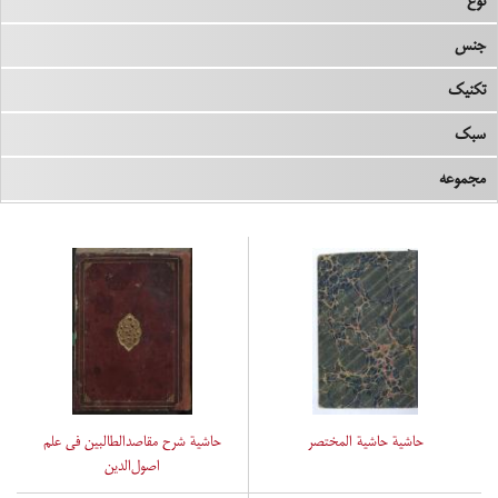
نوع
جنس
تکنیک
سبک
مجموعه
حاشیة حاشیة المختصر
حاشیة شرح مقاصدالطالبین فی علم
اصول‌الدین