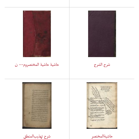
شرح الشرح
حاشیة حاشیة المختصروم-- ن
حاشیةالمختصر
شرح تهذیب‌المنطق