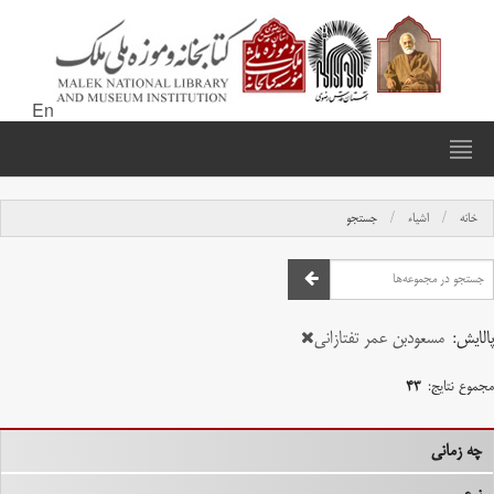
En
خانه
اشیاء
جستجو
پالایش:
مسعودبن عمر تفتازانی
مجموع نتایج:
۴۳
چه زمانی