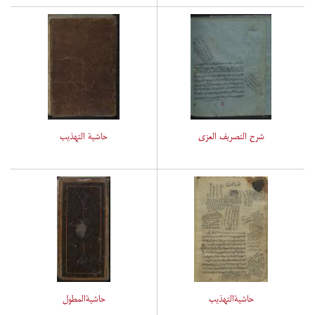
شرح التصریف العزی
حاشیة التهذیب
حاشیةالتهذیب
حاشیةالمطول