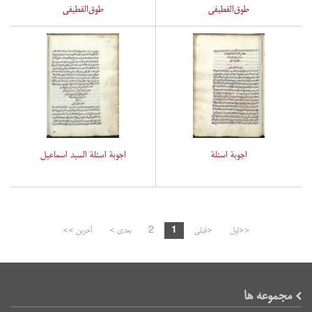
طوق‌القطیفی
طوق‌القطیفی
اجوبة اسئلة
اجوبة اسئلة السید اسماعیل
<<اول
<قبلی
1
2
بعدی >
آخرین >>
مجموعه ها