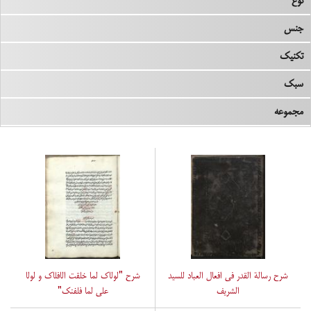
نوع
جنس
تکنیک
سبک
مجموعه
شرح رسالة القدر فی افعال العباد للسید
شرح "لولاک لما خلقت الافلاک و لولا
الشریف
علی لما فلفنک"