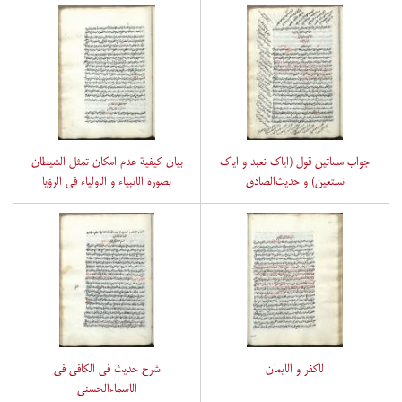
جواب مساتین قول (ایاک نعبد و ایاک
بیان کیفیة عدم امکان تمثل الشیطان
نستعین) و حدیث‌الصادق
بصورة الانبیاء و الاولیاء فی الرؤیا
لاکفر و الایمان
شرح حدیث فی الکافی فی
الاسماءالحسنی