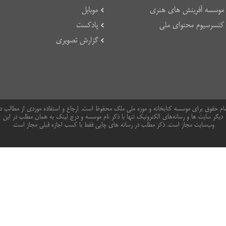
موسسه آفرینش های هنری
موبایل
کنسرسیوم محتوای ملی
پادکست
گزارش تصویری
ام حقوق برای موسسه کتابخانه و موزه ملی ملک محفوظ است. ارجاع و استفاده موردی از مطالب د
دیگر سایت ها و رسانه‌های الکترونیک تنها با ذکر نام موسسه و درج لینک به همان مطلب در این
وب‌سایت مجاز است. ذکر مطلب در رسانه های چاپی فقط با کسب اجازه قبلی مجاز است.