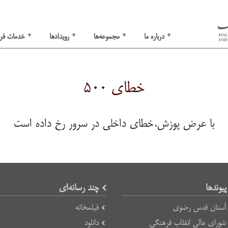
+
+
+
+
درباره ما
مجموعه‌ها
رویدادها
خدمات فر
خطای ۵۰۰
با عرض پوزش،خطای داخلی در سرور رخ داده است
پیوند‌ها
چند رسانه‌ای
آستان قدس رضوی
فیلمخانه
شورای عالی انقلاب فرهنگی
دانلود