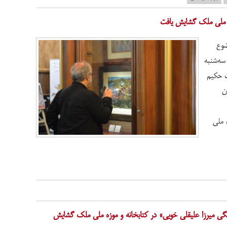
ه ملی ملک گشایش یافت
ضوع
سه‌شنبه
گداشت حکیم
ن
 ملی
 میرزا علیقلی خویی» در کتابخانه و موزه ملی ملک گشایش