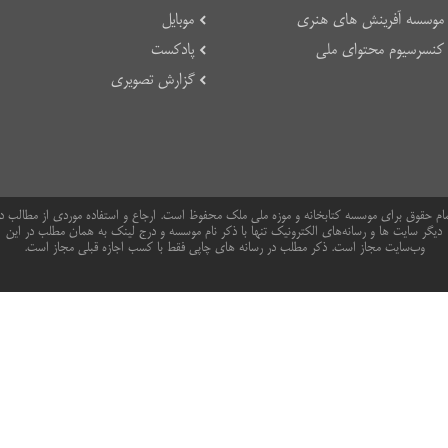
موسسه آفرینش های هنری
موبایل
کنسرسیوم محتوای ملی
پادکست
گزارش تصویری
ام حقوق برای موسسه کتابخانه و موزه ملی ملک محفوظ است. ارجاع و استفاده موردی از مطالب د
دیگر سایت ها و رسانه‌های الکترونیک تنها با ذکر نام موسسه و درج لینک به همان مطلب در این
وب‌سایت مجاز است. ذکر مطلب در رسانه های چاپی فقط با کسب اجازه قبلی مجاز است.