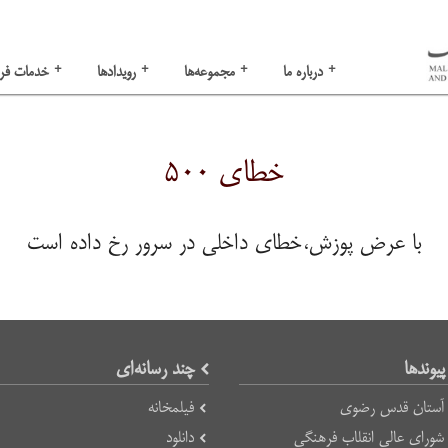
+
+
+
+
درباره ما
مجموعه‌ها
رویدادها
خدمات فر
خطای ۵۰۰
با عرض پوزش،خطای داخلی در سرور رخ داده است
پیوند‌ها
چند رسانه‌ای
آستان قدس رضوی
فیلمخانه
شورای عالی انقلاب فرهنگی
دانلود