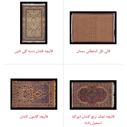
قالی ظل السلطانی سمنان
قالیچه افشان دسته گلی نائین
قالیچه لچک ترنج کاشان (نورالله
قالیچه گلابتون کاشان
اسمعیل زاده)