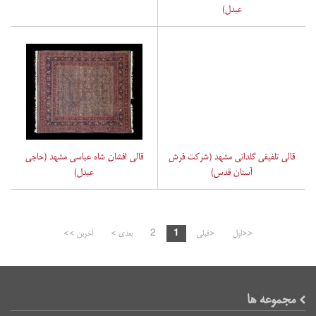
عبدل)
قالی تلفیقی گلدانی مشهد (شرکت فرش
قالی افشان شاه عباسی مشهد (حاجی
آستان قدس)
عبدل)
<<اول
<قبلی
1
2
بعدی >
آخرین >>
مجموعه ها