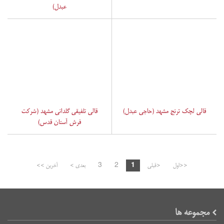
عبدل)
قالی لچک ترنج مشهد (حاجی عبدل)
قالی تلفیقی گلدانی مشهد (شرکت
فرش آستان قدس)
<<اول
<قبلی
1
2
3
بعدی >
آخرین >>
مجموعه ها