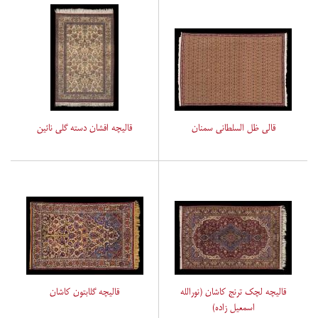
قالی ظل السلطانی سمنان
قالیچه افشان دسته گلی نائین
قالیچه لچک ترنج کاشان (نورالله
قالیچه گلابتون کاشان
اسمعیل زاده)