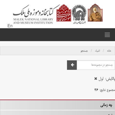
En
خانه
اشیاء
جستجو
پالایش:
لول
مجموع نتایج:
۳۶
چه زمانی