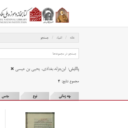
خانه
اشیاء
جستجو
پالایش:
ابن‌جِزلَهٔ بغدادی، یحیی بن عیسی
مجموع نتایج:
۳
چه زمانی
نوع
جنس