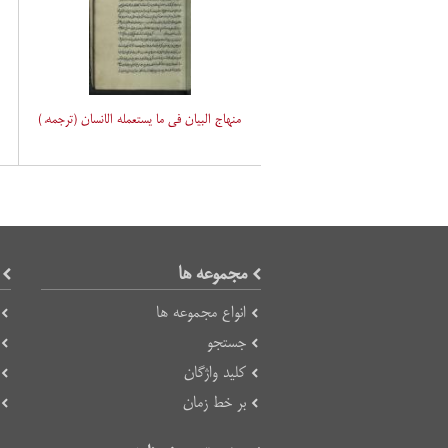
منهاج البیان فی ما یستعمله الانسان (ترجمهٔ )
مجموعه ها
انواع مجموعه ها
جستجو
کلید واژگان
بر خط زمان