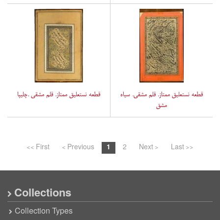
قطعه نستعلیق ممتاز. قلم مشقی. سیاه
قطعه نستعلیق ممتاز. قلم مشقی .چلیپا
مشق
<< First
< Previous
1
2
Next >
Last >>
Collections
Collection Types