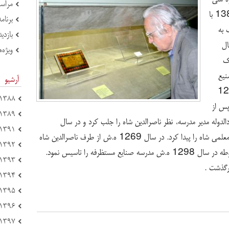
مراسم
ملک ، موزه ملک از اول اردیبهشت ماه سال 1389 با
برنام
 به
بازدی
ال
ویژه‌ه
دیک
نیع
آرشیو
الملک و برادرش ابوتراب غفاری بود. وی در سن 12
۱۳۸۸ (۴)
پس از
۱۳۸۹ (۶)
دوله مدیر مدرسه، نظر ناصرالدین شاه را جلب کرد و در سال
۱۳۹۱ (۴۴)
1261ه. ش لقب نقاش باشی را گرفت و مقام معلمی شاه را پیدا کرد. در سال 1269 ه.ش از طرف ناصرالدین شاه
۱۳۹۲ (۷۸)
لقب کمال الملک را گرفت. پس از برقراری مشروطه در سال 1298 ه.ش مدرسه صنایع مستظرفه را تاسیس نمود.
۱۳۹۳ (۶۹)
۱۳۹۴ (۱۵۱)
۱۳۹۵ (۱۲۱)
۱۳۹۶ (۱۲۵)
۱۳۹۷ (۲۱۴)