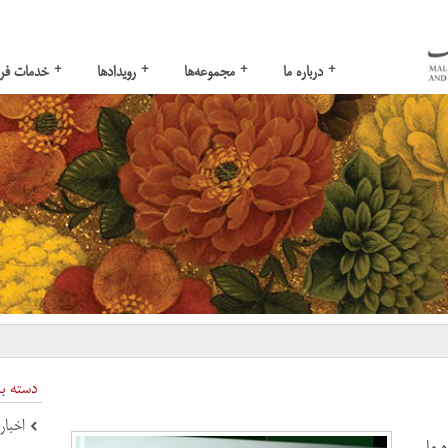
+
+
+
+
درباره ما
مجموعه‌ها
رویدادها
خدمات فر
دسته ب
اخبار
ه ملی