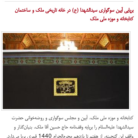
برپایی آیین سوگواری سیدالشهدا (ع) در خانه تاریخی ملک و ساختمان
کتابخانه و موزه ملی ملک
کتابخانه و موزه ملی ملک، آیین و مجلس سوگواری و روضه‌خوانی حضرت
سیدالشهدا علیه‌السلام را برپایه وقف‌نامه حاج حسین آقا ملک، بنیان‌گذار و
واقف این گنجینه، از هفتم تا یازدهم محرم‌الحرام 1440 قمری برپا می‌دارد.