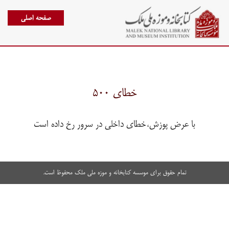
صفحه اصلی
خطای ۵۰۰
با عرض پوزش،خطای داخلی در سرور رخ داده است
تمام حقوق برای موسسه کتابخانه و موزه ملی ملک محفوظ است.