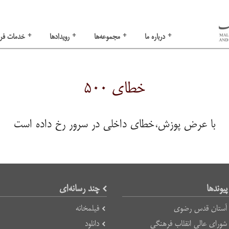
+
+
+
+
درباره ما
مجموعه‌ها
رویدادها
خدمات فر
خطای ۵۰۰
با عرض پوزش،خطای داخلی در سرور رخ داده است
پیوند‌ها
چند رسانه‌ای
آستان قدس رضوی
فیلمخانه
شورای عالی انقلاب فرهنگی
دانلود