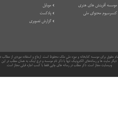
موسسه آفرینش های هنری
موبایل
کنسرسیوم محتوای ملی
پادکست
گزارش تصویری
ام حقوق برای موسسه کتابخانه و موزه ملی ملک محفوظ است. ارجاع و استفاده موردی از مطالب د
دیگر سایت ها و رسانه‌های الکترونیک تنها با ذکر نام موسسه و درج لینک به همان مطلب در این
وب‌سایت مجاز است. ذکر مطلب در رسانه های چاپی فقط با کسب اجازه قبلی مجاز است.