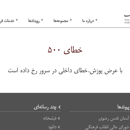
+
+
+
+
درباره ما
مجموعه‌ها
رویدادها
خدمات فر
خطای ۵۰۰
با عرض پوزش،خطای داخلی در سرور رخ داده است
پیوند‌ها
چند رسانه‌ای
آستان قدس رضوی
فیلمخانه
شورای عالی انقلاب فرهنگی
دانلود