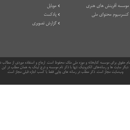
موسسه آفرینش های هنری
موبایل
کنسرسیوم محتوای ملی
پادکست
گزارش تصویری
ام حقوق برای موسسه کتابخانه و موزه ملی ملک محفوظ است. ارجاع و استفاده موردی از مطالب د
دیگر سایت ها و رسانه‌های الکترونیک تنها با ذکر نام موسسه و درج لینک به همان مطلب در این
وب‌سایت مجاز است. ذکر مطلب در رسانه های چاپی فقط با کسب اجازه قبلی مجاز است.