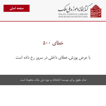
صفحه اصلی
خطای ۵۰۰
با عرض پوزش،خطای داخلی در سرور رخ داده است
تمام حقوق برای موسسه کتابخانه و موزه ملی ملک محفوظ است.