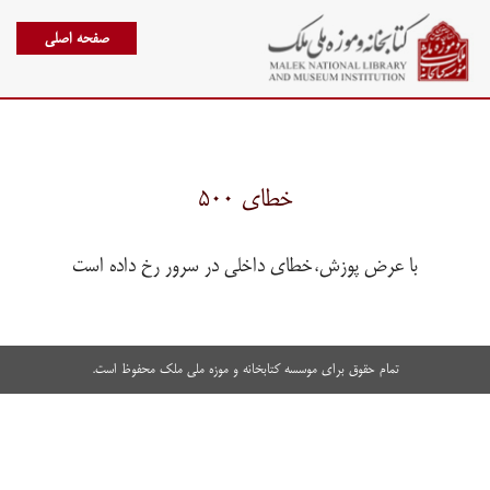
صفحه اصلی
خطای ۵۰۰
با عرض پوزش،خطای داخلی در سرور رخ داده است
تمام حقوق برای موسسه کتابخانه و موزه ملی ملک محفوظ است.