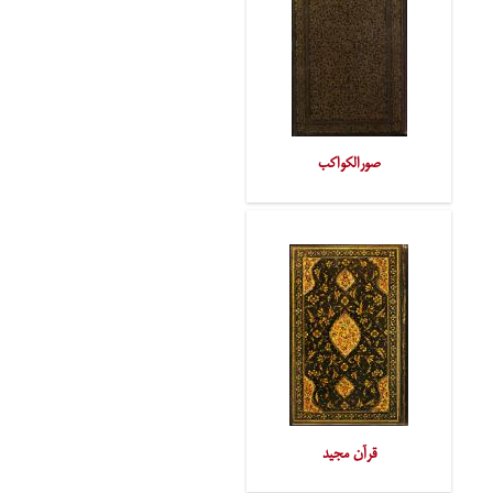
صورالکواکب
قرآن مجید