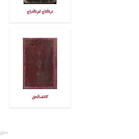
درةالتاج لغرةالدباج
کاشف‌الحق
<<اول