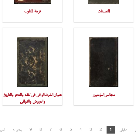
التعلیقات
نزهة القلوب
مجالس‌المؤمنین
عنوان‌الشرف‌الوافی فی‌الفقه والنحو والتاریخ
والعروض والقوافی
<قبلی
1
2
3
4
5
6
7
8
9
بعدی >
آخری