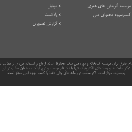
موسسه آفرینش های هنری
موبایل
کنسرسیوم محتوای ملی
پادکست
گزارش تصویری
ام حقوق برای موسسه کتابخانه و موزه ملی ملک محفوظ است. ارجاع و استفاده موردی از مطالب د
دیگر سایت ها و رسانه‌های الکترونیک تنها با ذکر نام موسسه و درج لینک به همان مطلب در این
وب‌سایت مجاز است. ذکر مطلب در رسانه های چاپی فقط با کسب اجازه قبلی مجاز است.