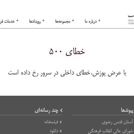
+
+
+
+
درباره ما
مجموعه‌ها
رویدادها
خدمات فر
خطای ۵۰۰
با عرض پوزش،خطای داخلی در سرور رخ داده است
پیوند‌ها
چند رسانه‌ای
آستان قدس رضوی
فیلمخانه
شورای عالی انقلاب فرهنگی
دانلود