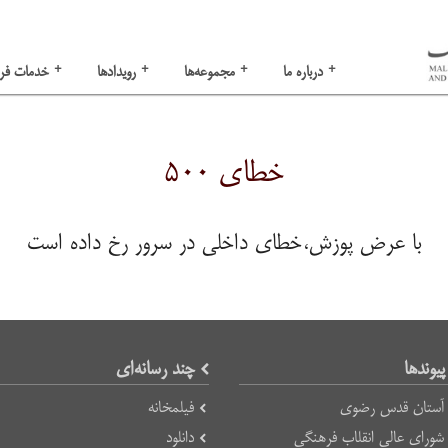
+
+
+
+
درباره ما
مجموعه‌ها
رویدادها
خدمات فر
خطای ۵۰۰
با عرض پوزش،خطای داخلی در سرور رخ داده است
پیوند‌ها
چند رسانه‌ای
آستان قدس رضوی
فیلمخانه
شورای عالی انقلاب فرهنگی
دانلود