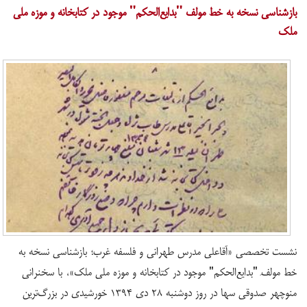
بازشناسی نسخه به خط مولف "بدایع‌الحکم" موجود در کتابخانه و موزه ملی
ملک
نشست تخصصی «آقاعلی مدرس طهرانی و فلسفه غرب؛ بازشناسی نسخه به
خط مولفِ "بدایع‌الحِکم" موجود در کتابخانه و موزه ملی ملک»، با سخنرانی
منوچهر صدوقی سها در روز دوشنبه ۲۸ دی ۱۳۹۴ خورشیدی در بزرگ‌ترین