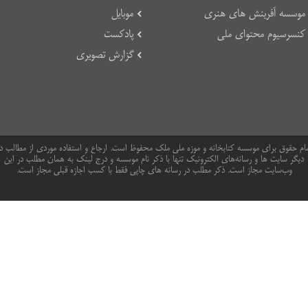
موسسه آفرینش های هنری
موبایل
کنسرسیوم محتوای ملی
پادکست
گزارش تصویری
ام حقوق برای موسسه کتابخانه و موزه ملی ملک محفوظ است. ارجاع و استفاده موردی از مطالب د
دیگر سایت ها و رسانه‌های الکترونیک تنها با ذکر نام موسسه و درج لینک به همان مطلب در این
وب‌سایت مجاز است. ذکر مطلب در رسانه های چاپی فقط با کسب اجازه قبلی مجاز است.