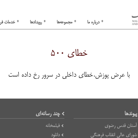
+
+
+
+
درباره ما
مجموعه‌ها
رویدادها
خدمات فر
خطای ۵۰۰
با عرض پوزش،خطای داخلی در سرور رخ داده است
پیوند‌ها
چند رسانه‌ای
آستان قدس رضوی
فیلمخانه
شورای عالی انقلاب فرهنگی
دانلود