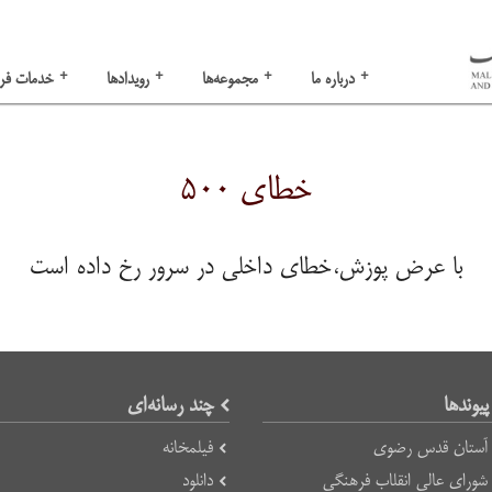
+
+
+
+
درباره ما
مجموعه‌ها
رویدادها
خدمات فر
خطای ۵۰۰
با عرض پوزش،خطای داخلی در سرور رخ داده است
پیوند‌ها
چند رسانه‌ای
آستان قدس رضوی
فیلمخانه
شورای عالی انقلاب فرهنگی
دانلود