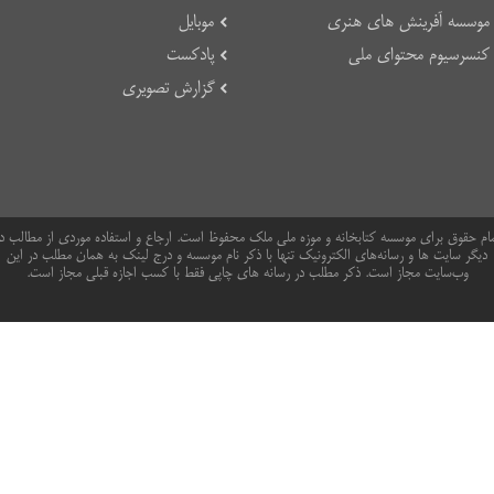
موسسه آفرینش های هنری
موبایل
کنسرسیوم محتوای ملی
پادکست
گزارش تصویری
ام حقوق برای موسسه کتابخانه و موزه ملی ملک محفوظ است. ارجاع و استفاده موردی از مطالب د
دیگر سایت ها و رسانه‌های الکترونیک تنها با ذکر نام موسسه و درج لینک به همان مطلب در این
وب‌سایت مجاز است. ذکر مطلب در رسانه های چاپی فقط با کسب اجازه قبلی مجاز است.