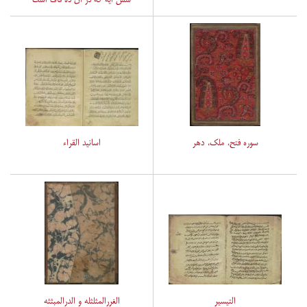
سوره فتح، ملک، دهر
اسانید القراء
التیسیر
الغررالمثلثله و الدرالمبثثه