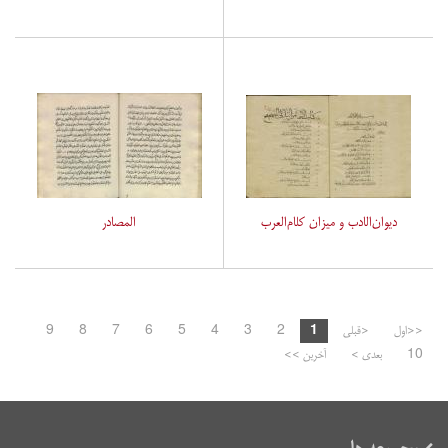
دیوان‌الادب و میزان کلام‌العرب
المصادر
<<اول
<قبلی
1
2
3
4
5
6
7
8
9
10
بعدی >
آخرین >>