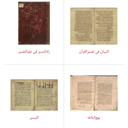
التبیان فی تفسیرالقرآن
زادالمسیر فی علم‌التفسیر
نهج‌البلاغه
التیسیر