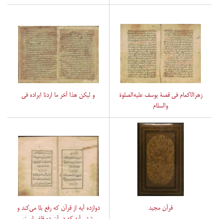
زهرالاکمام فی قصة یوسف علیه‌الصلوة
و لیکن هذا آخر ما اردنا ایراده فی
والسلام
قرآن مجید
دوازده آیه از قرآن که رفع بلا می‌کند و
شش آیه که در آن ده قاف است