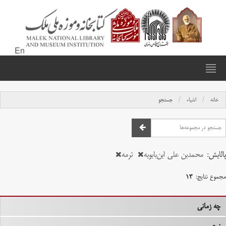
En
خانه
اشیاء
جستجو
پالایش:
محمدبن علی ابن‌بابویه
ترمه
مجموع نتایج:
۱۳
چه زمانی