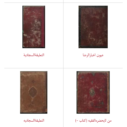
عیون اخبارالرضا
التعلیقةالسجادیة
من لایحضره‌الفقیه (کتاب -)
التعلیقةالسجادیه