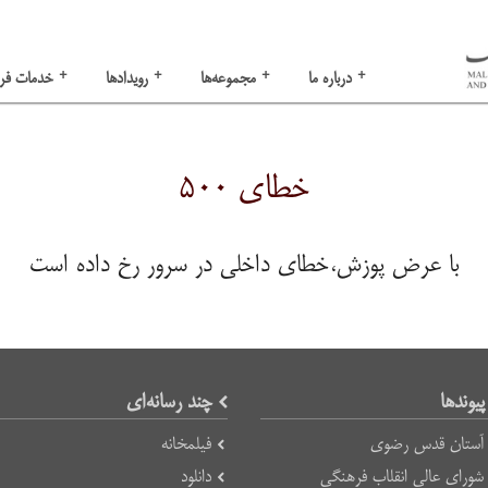
+
+
+
+
درباره ما
مجموعه‌ها
رویدادها
خدمات فر
خطای ۵۰۰
با عرض پوزش،خطای داخلی در سرور رخ داده است
پیوند‌ها
چند رسانه‌ای
آستان قدس رضوی
فیلمخانه
شورای عالی انقلاب فرهنگی
دانلود