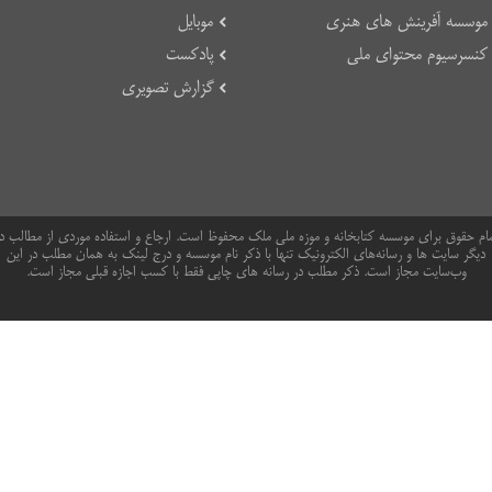
موسسه آفرینش های هنری
موبایل
کنسرسیوم محتوای ملی
پادکست
گزارش تصویری
ام حقوق برای موسسه کتابخانه و موزه ملی ملک محفوظ است. ارجاع و استفاده موردی از مطالب د
دیگر سایت ها و رسانه‌های الکترونیک تنها با ذکر نام موسسه و درج لینک به همان مطلب در این
وب‌سایت مجاز است. ذکر مطلب در رسانه های چاپی فقط با کسب اجازه قبلی مجاز است.