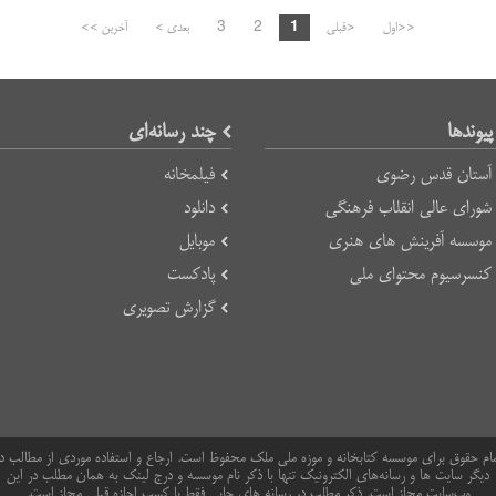
<<اول
<قبلی
1
2
3
بعدی >
آخرین >>
پیوند‌ها
چند رسانه‌ای
آستان قدس رضوی
فیلمخانه
شورای عالی انقلاب فرهنگی
دانلود
موسسه آفرینش های هنری
موبایل
کنسرسیوم محتوای ملی
پادکست
گزارش تصویری
ام حقوق برای موسسه کتابخانه و موزه ملی ملک محفوظ است. ارجاع و استفاده موردی از مطالب د
دیگر سایت ها و رسانه‌های الکترونیک تنها با ذکر نام موسسه و درج لینک به همان مطلب در این
وب‌سایت مجاز است. ذکر مطلب در رسانه های چاپی فقط با کسب اجازه قبلی مجاز است.