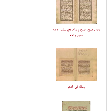
دعای صبح، صبح و شام، دفع بلیات، ادعیه
صبح و شام
رساله فی النحو