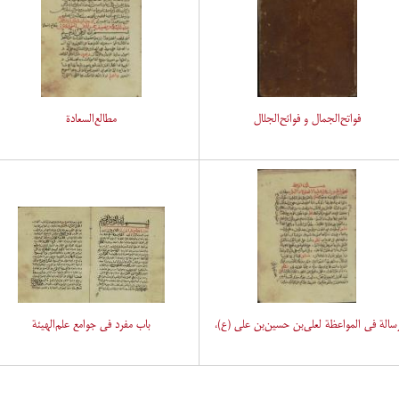
فواتح‌الجمال و فوائح‌الجلال
مطالع‌السعادة
سالة فی المواعظة لعلی‌بن حسین‌بن علی (ع)،
باب مفرد فی جوامع علم‌الهیئة