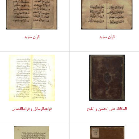
قرآن مجید
قرآن مجید
المکافاة علی الحسن و القبح
قواعدالرسائل و فرائدالفضائل