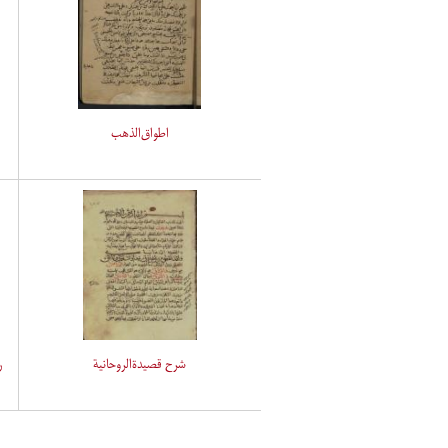
اطواق‌الذهب
شرح قصیدةالروحانیة
ر