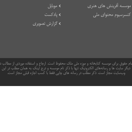
موسسه آفرینش های هنری
موبایل
کنسرسیوم محتوای ملی
پادکست
گزارش تصویری
ام حقوق برای موسسه کتابخانه و موزه ملی ملک محفوظ است. ارجاع و استفاده موردی از مطالب د
دیگر سایت ها و رسانه‌های الکترونیک تنها با ذکر نام موسسه و درج لینک به همان مطلب در این
وب‌سایت مجاز است. ذکر مطلب در رسانه های چاپی فقط با کسب اجازه قبلی مجاز است.