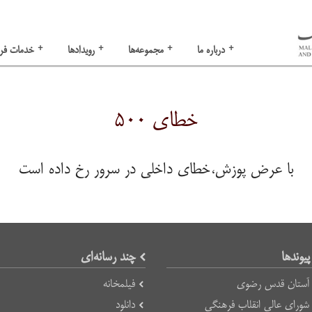
+
+
+
+
درباره ما
مجموعه‌ها
رویدادها
خدمات فر
خطای ۵۰۰
با عرض پوزش،خطای داخلی در سرور رخ داده است
پیوند‌ها
چند رسانه‌ای
آستان قدس رضوی
فیلمخانه
شورای عالی انقلاب فرهنگی
دانلود