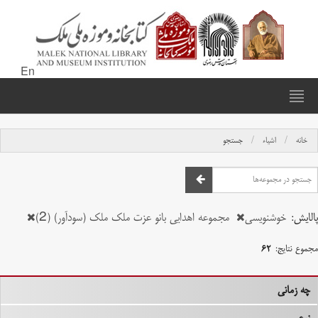
En
خانه
اشیاء
جستجو
پالایش:
خوشنویسی
مجموعه اهدایی بانو عزت ملک ملک (سودآور) (2)
مجموع نتایج:
۶۲
چه زمانی