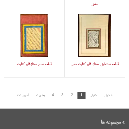
مشق
قطعه نستعلیق ممتاز. قلم کتابت خفی
قطعه نسخ ممتاز.قلم کتابت
<<اول
<قبلی
1
2
3
4
بعدی >
آخرین >>
مجموعه ها