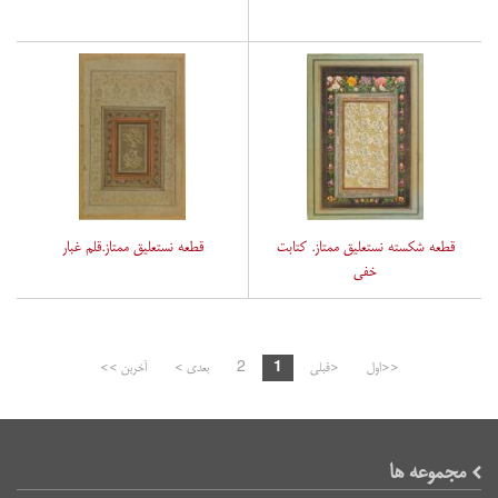
قطعه شکسته نستعلیق ممتاز. کتابت
قطعه نستعلیق ممتاز.قلم غبار
خفی
<<اول
<قبلی
1
2
بعدی >
آخرین >>
مجموعه ها