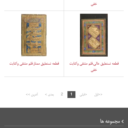
خفی
قطعه نستعلیق عالی.قلم مشقی وکتابت
قطعه نستعلیق ممتاز.قلم مشقی وکتابت
خفی
<<اول
<قبلی
1
2
بعدی >
آخرین >>
مجموعه ها