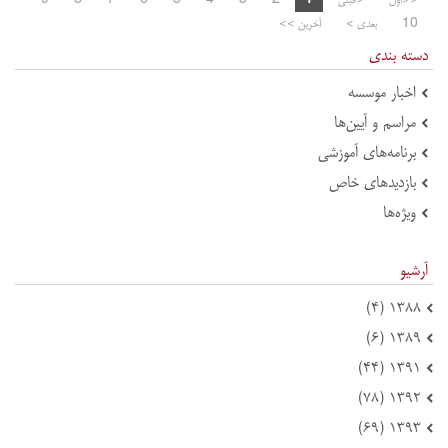
<<اول
<قبلی
1
2
3
4
5
6
7
8
9
10
بعدی >
آخرین >>
دسته بندی
اخبار موسسه
مراسم و آیین‌ها
برنامه‌های آموزشی
بازدید‌های خاص
ویژه‌ها
آرشیو
۱۳۸۸ (۴)
۱۳۸۹ (۶)
۱۳۹۱ (۴۴)
۱۳۹۲ (۷۸)
۱۳۹۳ (۶۹)